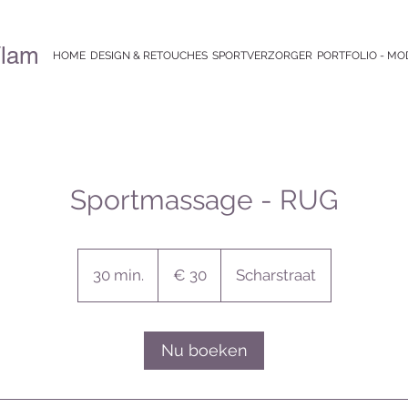
Vlam
HOME
DESIGN & RETOUCHES
SPORTVERZORGER
PORTFOLIO - MO
Sportmassage - RUG
30
euro
30 min.
3
€ 30
Scharstraat
0
m
i
Nu boeken
n
.