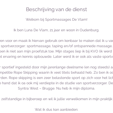
Beschrijving van de dienst
Welkom bij Sportmassages De Vlam!
Ik ben Luna De Vlam, 21 jaar en woon in Oudenburg.
ven voor en maak ik hiervan gebruik om kenbaar te maken dat ik u van
sportverzorger: sportmassage, taping en/of ontspannede massage.
en ik niet aan mijn proefstuk toe. Mijn stages liep ik bij KVO (ik werd
el ervaring en kennis opbouwde. Later werd ik er ook als vaste sport
er sportief ingesteld door mijn jarenlange deelname (en nog steeds) a
mpetitie Rope Skipping waarin ik veel titels behaald heb. Zo ben ik 
n. Rope skipping is een zeer belastende sport op zich voor het li
 hand dat ik oa ook mij verdiepte in de studie van sportverzorger. De o
Syntra West – Brugge. Nu heb ik mijn diploma.
 zelfstandige in bijberoep en wil ik jullie verwelkomen in mijn prakti
Wat ik dus kan aanbieden: