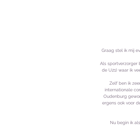
Graag stel ik mij e
Als sportverzorger b
de U21) waar ik ve
Zelf ben ik ze
internationale co
Oudenburg geworde
ergens ook voor de
Nu begin ik als