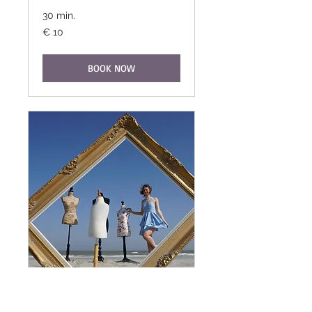
30 min.
10
€ 10
euro
BOOK NOW
ROK