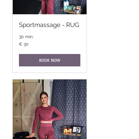
Sportmassage - RUG
30 min.
30
€ 30
euro
BOOK NOW