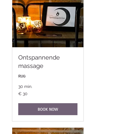
Ontspannende
massage
RUG
30 min.
30
€ 30
euro
BOOK NOW