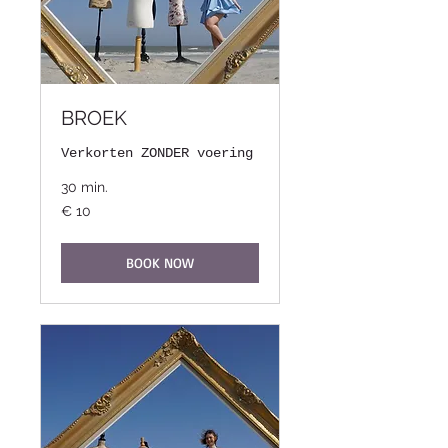
BROEK
Verkorten ZONDER voering
30 min.
10
€ 10
euro
BOOK NOW