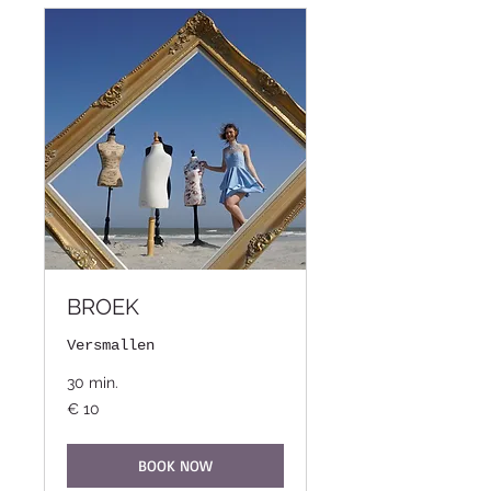
BROEK
Versmallen
30 min.
10
€ 10
euro
BOOK NOW