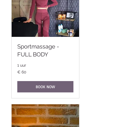
Sportmassage -
FULL BODY
1 uur
60
€ 60
euro
BOOK NOW