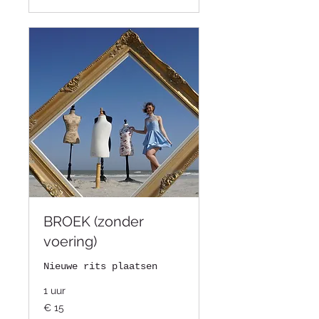
BROEK (zonder
voering)
Nieuwe rits plaatsen
1 uur
15
€ 15
euro