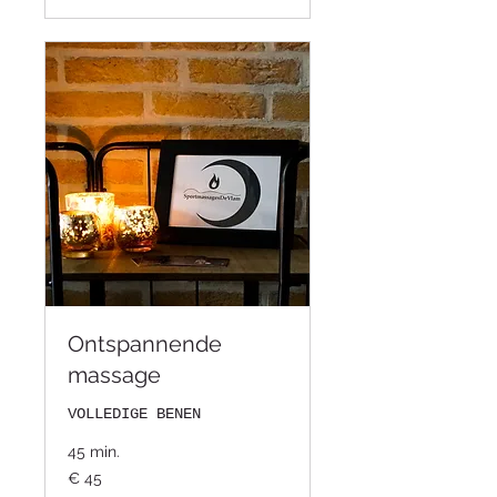
Ontspannende
massage
VOLLEDIGE BENEN
45 min.
45
€ 45
euro