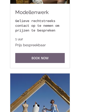
Modellenwerk
Gelieve rechtstreeks
contact op te nemen om
prijzen te bespreken
1 uur
Prijs
Prijs bespreekbaar
bespreekbaar
BOOK NOW