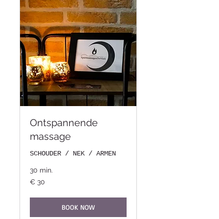
Ontspannende
massage
SCHOUDER / NEK / ARMEN
30 min.
30
€ 30
euro
BOOK NOW