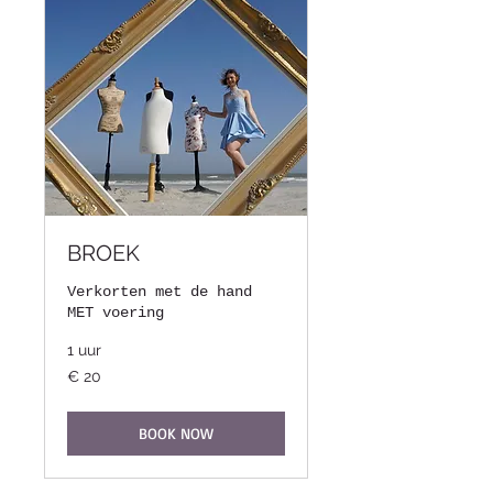
BROEK
Verkorten met de hand
MET voering
1 uur
20
€ 20
euro
BOOK NOW