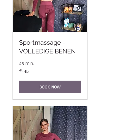
Sportmassage -
VOLLEDIGE BENEN
45 min.
45
€ 45
euro
BOOK NOW