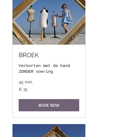
BROEK
Verkorten met de hand
ZONDER voering
45 min.
15
€ 15
euro
BOOK NOW