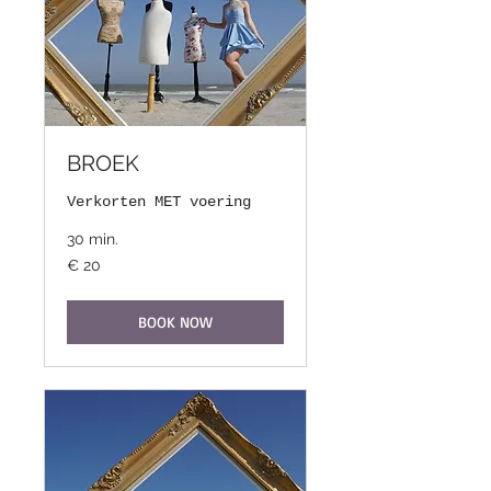
BROEK
Verkorten MET voering
30 min.
20
€ 20
euro
BOOK NOW