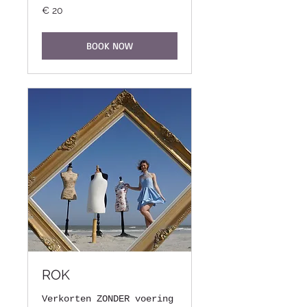
20
€ 20
euro
BOOK NOW
ROK
Verkorten ZONDER voering