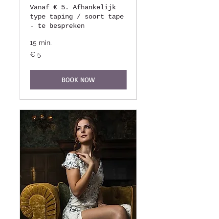
Vanaf € 5. Afhankelijk
type taping / soort tape
- te bespreken
15 min.
5
€ 5
euro
BOOK NOW