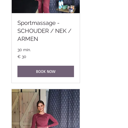
Sportmassage -
SCHOUDER / NEK /
ARMEN
30 min.
30
€ 30
euro
BOOK NOW