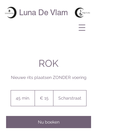
Luna De Vlam
ROK
Nieuwe rits plaatsen ZONDER voering
15
euro
45 min.
4
€ 15
Scharstraat
5
m
i
n
Nu boeken
.