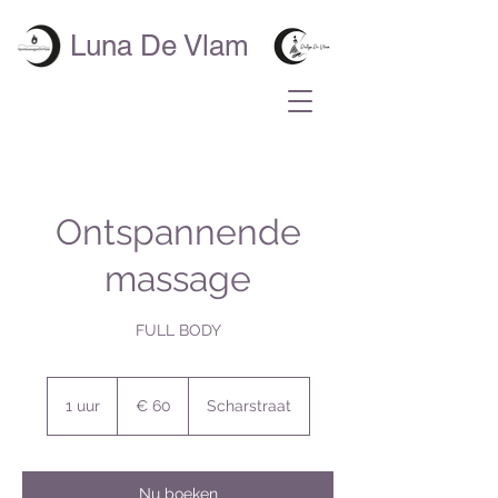
Luna De Vlam
Ontspannende
massage
FULL BODY
60
euro
1 uur
1
€ 60
Scharstraat
u
u
Nu boeken