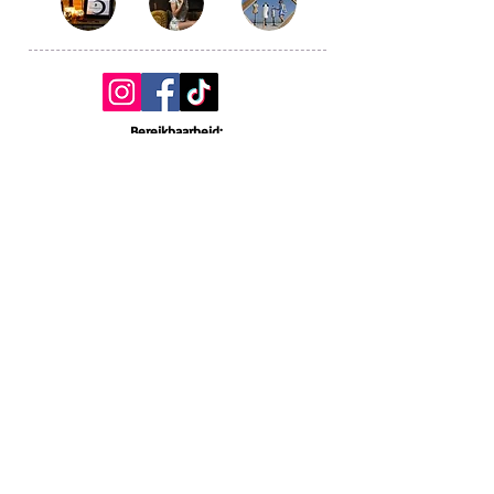
Bereikbaarheid:
Steeds vooraf afspraak maken
* Telefonisch bereikbaar tss 18u en 21u op
weekdagen.
* Steeds bereikbaar via mail.
* Zondag en feestdagen gesloten.