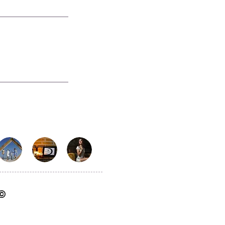
BTW nummer: BE0783 953 604
foto's zijn auteursrechtelijk beschermd