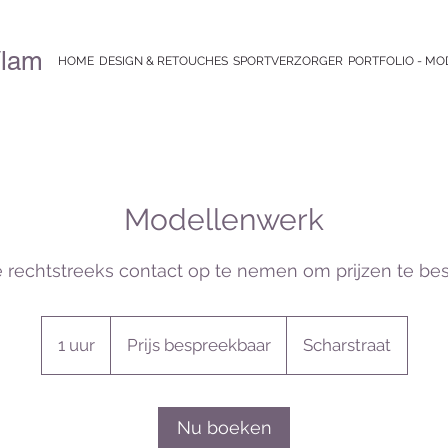
Vlam
HOME
DESIGN & RETOUCHES
SPORTVERZORGER
PORTFOLIO - MO
Modellenwerk
e rechtstreeks contact op te nemen om prijzen te be
Prijs
bespreekbaar
1 uur
1
Prijs bespreekbaar
Scharstraat
u
u
Nu boeken