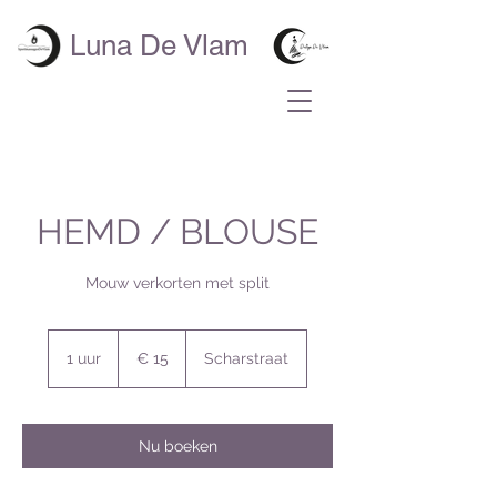
Luna De Vlam
HEMD / BLOUSE
Mouw verkorten met split
15
euro
1 uur
1
€ 15
Scharstraat
u
u
Nu boeken