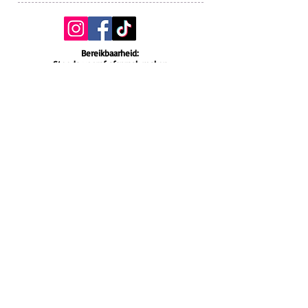
Bereikbaarheid:
Steeds vooraf afspraak maken
* Telefonisch bereikbaar tss 18u en 21u op
weekdagen.
* Steeds bereikbaar via mail.
* Zondag en feestdagen gesloten.
Verzend