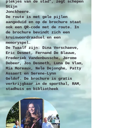
plekjes van de stad”, zegt schepen
Stijn
Jonckheere.
De route is met gele pijlen
aangeduid en op de brochure staat
ook een QR-code met de route. In
de brochure bevindt zich een
kruiswoordraadsel en een
memoryspel.
De Twaalf zijn: Dina Verschaeve,
Eric Desmet, Fernand De Blauwe,
Frederiek Vandenbussche, Jerome
Debeer, Jos Desmeth, Luna De Vlam,
Mia Moreaux, Nele Dejonghe, Patty
Assaert en Serene-Lynn
Geldof. De brochure is gratis
verkrijgbaar in de sporthal, RAM,
stadhuis en bibliotheek