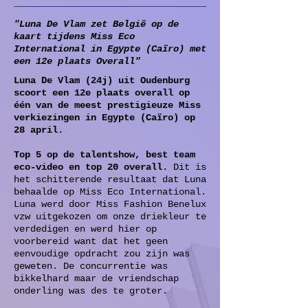
"Luna De Vlam zet België op de
kaart tijdens Miss Eco
International in Egypte (Caïro) met
een 12e plaats Overall"
Luna De Vlam (24j) uit Oudenburg
scoort een 12e plaats overall op
één van de meest prestigieuze Miss
verkiezingen in Egypte (Caïro) op
28 april.
Top 5 op de talentshow, best team
eco-video en top 20 overall.
Dit is
het schitterende resultaat dat Luna
behaalde op Miss Eco International.
Luna werd door Miss Fashion Benelux
vzw uitgekozen om onze driekleur te
verdedigen en werd hier op
voorbereid want dat het geen
eenvoudige opdracht zou zijn was
geweten. De concurrentie was
bikkelhard maar de vriendschap
onderling was des te groter.