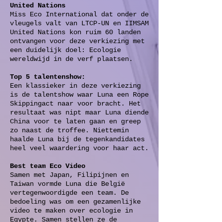
United Nations
Miss Eco International dat onder de
vleugels valt van LTCP-UN en IIMSAM
United Nations kon ruim 60 landen
ontvangen voor deze verkiezing met
een duidelijk doel: Ecologie
wereldwijd in de verf plaatsen.
Top 5 talentenshow:
Een klassieker in deze verkiezing
is de talentshow waar Luna een Rope
Skippingact naar voor bracht. Het
resultaat was nipt maar Luna diende
China voor te laten gaan en greep
zo naast de troffee. Niettemin
haalde Luna bij de tegenkandidates
heel veel waardering voor haar act.
Best team Eco Video
Samen met Japan, Filipijnen en
Taiwan vormde Luna die België
vertegenwoordigde een team. De
bedoeling was om een gezamenlijke
video te maken over ecologie in
Egypte. Samen stellen ze de