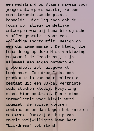
een wedstrijd op Vlaams niveau voor
jonge ontwerpers waarbij ze een
schitterende tweede plaats
behaalde. Hier lag toen ook de
focus op milieuvriendelijke
ontwerpen waarbij Luna biologische
stoffen gebruikte voor een
volledige sportoutfit. Design op
een duurzame manier. De kledij die
Luna droeg op deze Miss verkiezing
en vooral de “ecodress”, zijn
allemaal een eigen ontwerp en
grotendeels zelf uitgewerkt.
Luna haar “Eco-dress” dat een
pronkstuk is van haar collectie
bestaat uit een 30-tal verknipte
oude stukken kledij. Recycling
staat hier centraal. Een kleine
inzamelactie voor kledij werd
opgezet, de juiste kleuren
combineren en dan begon het knip en
naaiwerk. Dankzij de hulp van
enkele vrijwilligers kwam haar
“Eco-dress” tot stand.