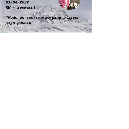
01/04/2022
KW - zeewacht
"Mode en sportverzorging blijven
mijn passie"